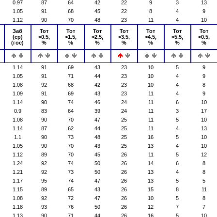
0.97
87
64
42
22
9
3
13
1.05
91
68
45
22
8
4
9
1.12
90
70
48
23
11
4
10
Заб
Тот
Тот
Тот
Тот
Тот
Тот
Тот
(ср)
>0.5,
>1.5,
>2.5,
>3.5,
>4.5,
>5.5,
<0.5,
(гос)
%
%
%
%
%
%
%
1.14
91
69
43
23
10
5
9
1.05
91
71
44
23
10
4
9
1.08
92
68
42
23
10
4
8
1.09
91
69
43
23
11
4
9
1.14
90
74
46
24
11
6
10
0.9
83
64
39
24
11
3
17
1.08
90
70
47
25
11
5
10
1.14
87
62
44
25
11
4
13
1.1
90
73
48
25
16
5
10
1.05
90
70
43
25
13
4
10
1.12
89
70
45
26
11
5
12
1.24
92
74
50
26
14
6
8
1.21
92
73
50
26
13
4
8
1.17
95
74
47
26
13
5
5
1.15
89
65
43
26
15
8
11
1.08
92
72
47
26
10
5
8
1.18
93
76
50
26
12
7
7
1.13
90
71
44
26
16
5
10