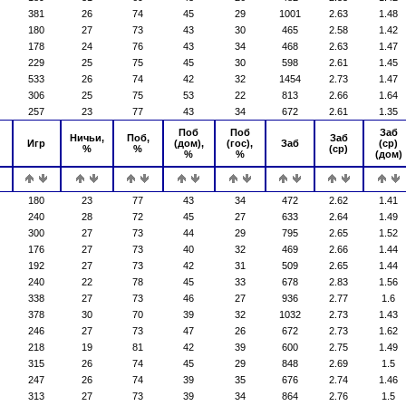
381
26
74
45
29
1001
2.63
1.48
180
27
73
43
30
465
2.58
1.42
178
24
76
43
34
468
2.63
1.47
229
25
75
45
30
598
2.61
1.45
533
26
74
42
32
1454
2.73
1.47
306
25
75
53
22
813
2.66
1.64
257
23
77
43
34
672
2.61
1.35
Поб
Поб
Заб
Ничьи,
Поб,
Заб
Игр
(дом),
(гос),
Заб
(ср)
%
%
(ср)
%
%
(дом)
180
23
77
43
34
472
2.62
1.41
240
28
72
45
27
633
2.64
1.49
300
27
73
44
29
795
2.65
1.52
176
27
73
40
32
469
2.66
1.44
192
27
73
42
31
509
2.65
1.44
240
22
78
45
33
678
2.83
1.56
338
27
73
46
27
936
2.77
1.6
378
30
70
39
32
1032
2.73
1.43
246
27
73
47
26
672
2.73
1.62
218
19
81
42
39
600
2.75
1.49
315
26
74
45
29
848
2.69
1.5
247
26
74
39
35
676
2.74
1.46
313
27
73
39
34
864
2.76
1.5