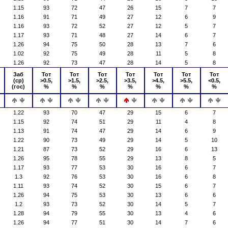
1.15
93
72
47
26
15
7
7
1.16
91
71
49
27
12
6
9
1.16
93
72
52
27
12
5
7
1.17
93
71
48
27
14
6
7
1.26
94
75
50
28
13
7
6
1.02
92
75
49
28
11
5
8
1.26
92
73
47
28
14
5
8
Заб
Тот
Тот
Тот
Тот
Тот
Тот
Тот
(ср)
>0.5,
>1.5,
>2.5,
>3.5,
>4.5,
>5.5,
<0.5,
(гос)
%
%
%
%
%
%
%
1.22
93
70
47
29
15
6
7
1.15
92
74
51
29
11
4
8
1.13
91
74
47
29
14
6
9
1.22
90
73
49
29
14
5
10
1.21
87
73
52
29
16
6
13
1.26
95
78
55
29
13
8
5
1.17
93
77
53
30
16
6
7
1.3
92
76
53
30
16
6
8
1.11
93
74
52
30
15
6
7
1.26
94
75
53
30
13
6
6
1.2
93
73
52
30
14
5
7
1.28
94
79
55
30
13
4
6
1.26
94
77
51
30
14
7
6