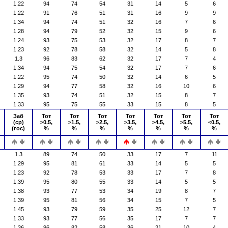
1.22
94
74
54
31
14
5
6
1.22
91
76
51
31
16
9
9
1.34
94
74
51
32
16
7
6
1.28
94
79
52
32
15
9
6
1.24
93
75
53
32
17
8
7
1.23
92
78
58
32
14
5
8
1.3
96
83
62
32
17
7
4
1.34
94
75
54
32
17
7
6
1.22
95
74
50
32
14
6
5
1.29
94
77
58
32
16
10
6
1.35
93
74
51
32
15
8
7
1.33
95
75
55
33
15
8
5
Заб
Тот
Тот
Тот
Тот
Тот
Тот
Тот
(ср)
>0.5,
>1.5,
>2.5,
>3.5,
>4.5,
>5.5,
<0.5,
(гос)
%
%
%
%
%
%
%
1.3
89
74
50
33
17
7
11
1.29
95
81
61
33
14
5
5
1.23
92
78
53
33
17
7
8
1.39
95
80
55
33
14
5
5
1.38
93
77
53
34
19
8
7
1.39
95
81
56
34
15
7
5
1.45
93
79
59
35
25
12
7
1.33
93
77
56
35
17
7
7
1.36
96
82
58
36
21
10
4