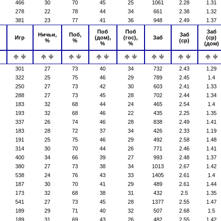
466
30
70
45
25
1061
2.28
1.31
278
22
78
44
34
661
2.38
1.32
381
23
77
41
36
948
2.49
1.37
Поб
Поб
Заб
Ничьи,
Поб,
Заб
Игр
(дом),
(гос),
Заб
(ср)
%
%
(ср)
%
%
(дом)
301
27
73
40
34
732
2.43
1.29
322
25
75
46
29
789
2.45
1.4
250
27
73
42
30
603
2.41
1.33
288
27
73
45
28
702
2.44
1.34
183
32
68
44
24
465
2.54
1.4
193
32
68
46
22
435
2.25
1.35
337
26
74
46
28
838
2.49
1.41
183
28
72
37
34
426
2.33
1.19
191
25
75
46
29
492
2.58
1.48
314
30
70
44
26
771
2.46
1.41
400
34
66
39
27
993
2.48
1.37
380
27
73
38
34
1013
2.67
1.42
538
24
76
43
33
1405
2.61
1.4
187
30
70
41
29
489
2.61
1.44
173
32
68
38
31
432
2.5
1.35
541
27
73
45
28
1377
2.55
1.47
189
29
71
40
32
507
2.68
1.5
189
31
69
43
26
482
2.55
1.42