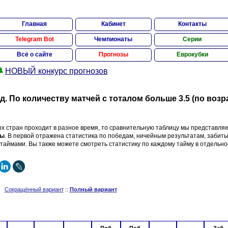
Главная
Кабинет
Контакты
Telegram Bot
Чемпионаты
Серии
Всё о сайте
Прогнозы
Еврокубки

НОВЫЙ конкурс прогнозов
д. По количеству матчей с тоталом больше 3.5 (по воз
х стран проходит в разное время, то сравнительную таблицу мы представляе
цы
. В первой отражена статистика по победам, ничейным результатам, забиты
таймами. Вы также можете смотреть статистику по каждому тайму в отдельно
Сокращённый вариант
::
Полный вариант