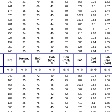
242
21
79
46
33
666
2.75
1.53
241
31
69
41
28
674
2.8
1.57
174
18
82
43
39
485
2.79
1.44
373
27
73
45
28
1079
2.89
1.61
535
26
74
44
30
1514
2.83
1.59
281
26
74
44
30
786
2.8
1.57
227
25
75
45
30
680
3
1.7
253
24
76
40
36
713
2.82
1.48
228
25
75
45
30
622
2.73
1.51
197
21
79
47
32
580
2.94
1.65
259
24
76
40
36
728
2.81
1.46
240
25
75
42
33
681
2.84
1.51
Поб
Поб
Заб
Ничьи,
Поб,
Заб
Игр
(дом),
(гос),
Заб
(ср)
%
%
(ср)
%
%
(дом)
240
28
72
40
33
658
2.74
1.44
165
25
75
45
29
487
2.95
1.66
363
27
73
45
28
1032
2.84
1.61
303
25
75
39
36
867
2.86
1.47
186
25
75
42
32
532
2.86
1.48
289
23
77
41
36
843
2.92
1.52
135
25
75
41
33
419
3.1
1.65
303
21
79
45
34
875
2.89
1.55
318
24
76
45
31
984
3.09
1.74