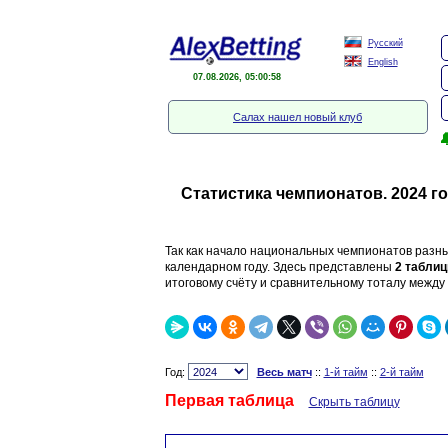
Русский
English
07.08.2026, 05:00:58
Салах нашел новый клуб

Статистика чемпионатов. 2024 го
Так как начало национальных чемпионатов разны
календарном году. Здесь представлены
2 табли
итоговому счёту и сравнительному тоталу между 
Год:
Весь матч
::
1-й тайм
::
2-й тайм
Первая таблица
Скрыть таблицу