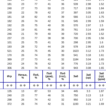
181
23
77
41
36
539
2.98
1.52
240
27
73
50
23
717
2.99
1.84
130
22
78
42
37
397
3.05
1.63
181
18
82
43
39
566
3.13
1.75
182
26
74
42
31
545
2.99
1.59
192
25
75
40
35
570
2.97
1.5
242
19
81
46
35
761
3.14
1.69
246
21
79
40
39
720
2.93
1.52
237
23
77
38
38
700
2.95
1.56
101
25
75
41
35
298
2.95
1.6
193
28
72
44
28
578
2.99
1.63
521
25
75
45
30
1623
3.12
1.73
170
26
74
35
39
541
3.18
1.61
389
27
73
41
32
1184
3.04
1.65
243
24
76
42
34
776
3.19
1.73
306
26
74
41
32
943
3.08
1.65
Поб
Поб
Заб
Ничьи,
Поб,
Заб
Игр
(дом),
(гос),
Заб
(ср)
%
%
(ср)
%
%
(дом)
135
13
87
53
34
445
3.3
1.87
240
23
77
46
31
750
3.13
1.8
298
26
74
42
32
950
3.19
1.7
372
26
74
42
31
1193
3.21
1.69