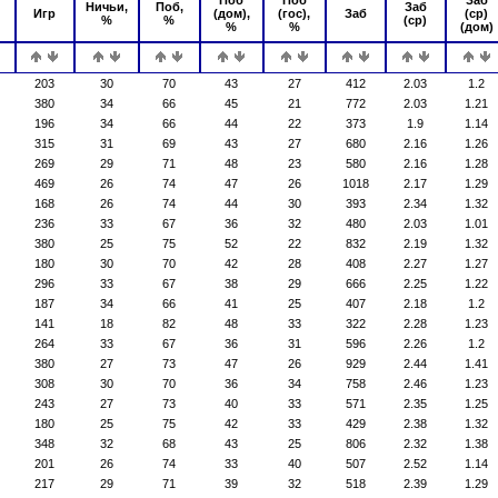
Поб
Поб
Заб
Ничьи,
Поб,
Заб
Игр
(дом),
(гос),
Заб
(ср)
%
%
(ср)
%
%
(дом)
203
30
70
43
27
412
2.03
1.2
380
34
66
45
21
772
2.03
1.21
196
34
66
44
22
373
1.9
1.14
315
31
69
43
27
680
2.16
1.26
269
29
71
48
23
580
2.16
1.28
469
26
74
47
26
1018
2.17
1.29
168
26
74
44
30
393
2.34
1.32
236
33
67
36
32
480
2.03
1.01
380
25
75
52
22
832
2.19
1.32
180
30
70
42
28
408
2.27
1.27
296
33
67
38
29
666
2.25
1.22
187
34
66
41
25
407
2.18
1.2
141
18
82
48
33
322
2.28
1.23
264
33
67
36
31
596
2.26
1.2
380
27
73
47
26
929
2.44
1.41
308
30
70
36
34
758
2.46
1.23
243
27
73
40
33
571
2.35
1.25
180
25
75
42
33
429
2.38
1.32
348
32
68
43
25
806
2.32
1.38
201
26
74
33
40
507
2.52
1.14
217
29
71
39
32
518
2.39
1.29