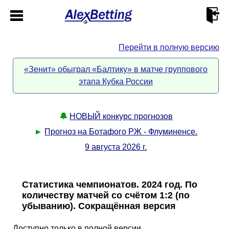
Перейти в полную версию
Главная
«Зенит» обыграл «Балтику» в матче группового
этапа Кубка России
Кабинет
Контакты
🔔
НОВЫЙ конкурс прогнозов
►
Прогноз на Ботафого РЖ - Флуминенсе.
Новости спорта
9 августа 2026 г.
Всё о сайте
►
Статистика чемпионатов. 2024 год. По
количеству матчей со счётом 1:2 (по
Прогнозы
Описание
►
убыванию). Сокращённая версия
Доступно только в полной версии.