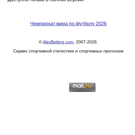
Таблицы
Ответы на вопросы
Бесплатные
►
Еврокубки
Отзывы
Платные
Чемпионатов
►
Чемпионат мира по футболу 2026
Инструменты
Новости
Статистика
Серии
Лига Чемпионов
►
©
AlexBetting.com
, 2007-2026.
Сервис спортивной статистики и спортивных прогнозов
Telegram Bot
Партнёрка
Лига Европы
Поиск команд
Вакансии
Лига Конференций
Расчёт системы
Реклама
Чемпионат Мира
На что ставят?
RSS
Чемпионат Европы
Telegram Bot
Контакты
Кубок Мира (отбор)