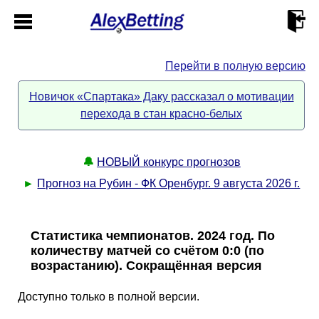
Перейти в полную версию
Главная
Новичок «Спартака» Даку рассказал о мотивации
перехода в стан красно-белых
Кабинет
Контакты
🔔
НОВЫЙ конкурс прогнозов
►
Прогноз на Рубин - ФК Оренбург. 9 августа 2026 г.
Новости спорта
Статистика чемпионатов. 2024 год. По
Всё о сайте
►
количеству матчей со счётом 0:0 (по
возрастанию). Сокращённая версия
Прогнозы
Описание
►
Доступно только в полной версии.