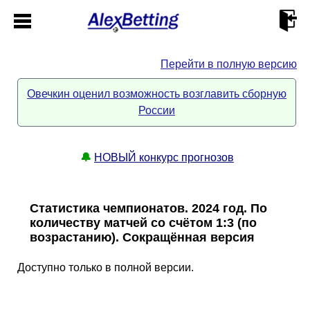
Перейти в полную версию
Главная
Овечкин оценил возможность возглавить сборную
России
Кабинет
Контакты
🔔
НОВЫЙ конкурс прогнозов
Новости спорта
Статистика чемпионатов. 2024 год. По
количеству матчей со счётом 1:3 (по
Всё о сайте
►
возрастанию). Сокращённая версия
Доступно только в полной версии.
Прогнозы
Описание
►