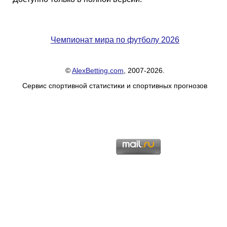
Таблицы
Ответы на вопросы
Бесплатные
►
Еврокубки
Отзывы
Платные
Чемпионатов
►
Чемпионат мира по футболу 2026
Инструменты
Новости
Статистика
Серии
Лига Чемпионов
►
©
AlexBetting.com
, 2007-2026.
Сервис спортивной статистики и спортивных прогнозов
Telegram Bot
Партнёрка
Лига Европы
Поиск команд
Вакансии
Лига Конференций
Расчёт системы
Реклама
Чемпионат Мира
На что ставят?
RSS
Чемпионат Европы
Telegram Bot
Контакты
Кубок Мира (отбор)