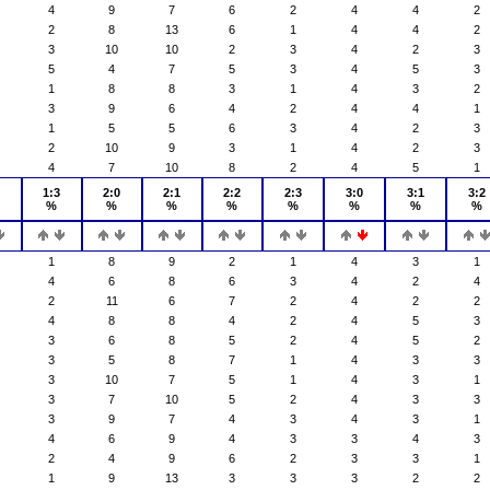
4
9
7
6
2
4
4
2
2
8
13
6
1
4
4
2
3
10
10
2
3
4
2
3
5
4
7
5
3
4
5
3
1
8
8
3
1
4
3
2
3
9
6
4
2
4
4
1
1
5
5
6
3
4
2
3
2
10
9
3
1
4
2
3
4
7
10
8
2
4
5
1
1:3
2:0
2:1
2:2
2:3
3:0
3:1
3:2
%
%
%
%
%
%
%
%
1
8
9
2
1
4
3
1
4
6
8
6
3
4
2
4
2
11
6
7
2
4
2
2
4
8
8
4
2
4
5
3
3
6
8
5
2
4
5
2
3
5
8
7
1
4
3
3
3
10
7
5
1
4
3
1
3
7
10
5
2
4
3
3
3
9
7
4
3
4
3
1
4
6
9
4
3
3
4
3
2
4
9
6
2
3
3
1
1
9
13
3
3
3
2
2