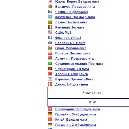
Южная Корея. Высшая лига
Беларусь. Премьер-лига
Чехия. 2-й дивизион
Казахстан. Премьер-лига
Литва. Высшая лига
Румыния. 1-я лига
США. MLS
Франция. Лига 3
Словения. 1-я лига
Оман. Мобайл-лига
Польша. Высшая лига
Армения. Премьер-лига
Саудовская Аравия. Про-лига
Черногория. 1-я лига
Албания. Суперлига
Израиль. Премьер-Лига
Дания. 1-й дивизион
Чемпионат
Швейцария. Челлендж-лига
Германия. 3-я бундеслига
Китай. Высшая лига
Германия. 2-я бундеслига