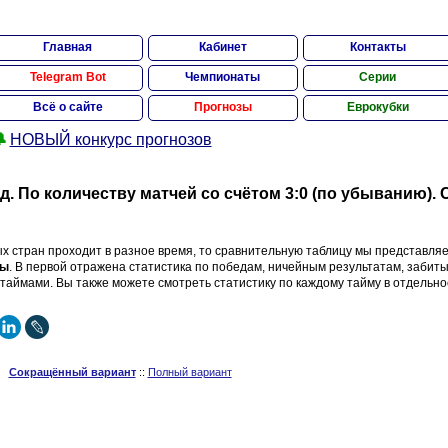
Главная
Кабинет
Контакты
Telegram Bot
Чемпионаты
Серии
Всё о сайте
Прогнозы
Еврокубки

НОВЫЙ конкурс прогнозов
д. По количеству матчей со счётом 3:0 (по убыванию).
х стран проходит в разное время, то сравнительную таблицу мы представляе
цы
. В первой отражена статистика по победам, ничейным результатам, забиты
таймами. Вы также можете смотреть статистику по каждому тайму в отдельно
Сокращённый вариант
::
Полный вариант