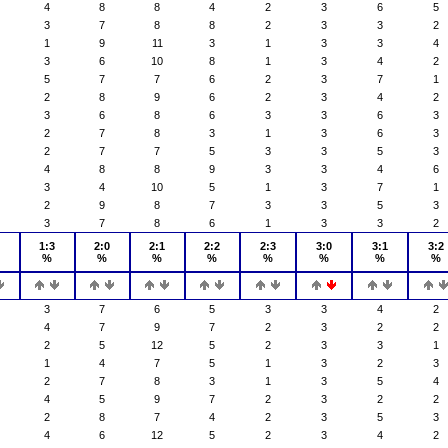
4
8
8
4
2
3
6
5
3
7
8
8
2
3
3
2
1
9
11
3
1
3
3
4
3
6
10
8
1
3
4
2
5
7
7
6
2
3
7
1
2
8
9
6
2
3
4
2
3
6
8
6
3
3
6
3
2
7
8
3
1
3
6
3
2
7
7
5
3
3
5
3
4
8
8
9
3
3
4
6
3
4
10
5
1
3
7
1
2
9
8
7
3
3
5
3
3
7
8
6
1
3
3
2
1:3
2:0
2:1
2:2
2:3
3:0
3:1
3:2
%
%
%
%
%
%
%
%
3
7
6
5
3
3
4
2
4
7
9
7
2
3
2
2
2
5
12
5
2
3
3
1
1
4
7
5
1
3
2
3
2
7
8
3
1
3
5
4
4
5
9
7
2
3
2
2
2
8
7
4
2
3
5
3
4
6
12
5
2
3
4
2