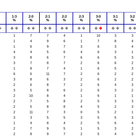
1:3
2:0
2:1
2:2
2:3
3:0
3:1
3:2
%
%
%
%
%
%
%
%
1
7
7
4
1
10
3
3
1
4
9
6
1
7
8
4
1
6
9
7
3
6
3
4
4
4
5
6
4
6
3
1
3
8
6
7
6
6
5
3
3
7
8
7
2
6
6
2
1
8
7
4
1
6
5
3
6
6
11
7
2
6
2
2
3
8
6
3
2
6
2
2
2
6
8
7
2
6
4
3
3
5
8
6
2
6
3
2
2
10
8
4
1
6
1
1
2
7
5
8
2
5
3
3
2
5
8
8
4
5
2
3
2
11
7
3
0
5
2
1
3
3
5
5
3
5
5
3
1
4
8
4
2
5
6
4
2
7
9
5
1
5
3
2
2
8
9
7
2
5
4
3