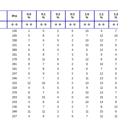
0:0
0:1
0:2
0:3
1:0
1:1
1:2
Игр
%
%
%
%
%
%
%
135
1
5
2
5
10
4
7
165
5
8
3
2
7
12
10
338
7
6
5
2
10
12
7
101
4
7
4
3
10
15
6
389
6
6
4
4
5
12
4
181
6
8
7
3
6
9
4
278
9
11
8
3
12
8
8
281
8
7
4
2
8
10
7
181
7
8
4
4
6
7
9
247
6
9
5
2
6
12
9
246
7
7
3
2
11
13
5
315
12
10
6
2
13
13
6
318
4
5
5
3
9
11
9
378
8
7
5
3
10
13
7
203
11
15
4
0
14
15
3
243
3
6
6
2
10
14
8
130
9
7
3
2
7
8
12
348
11
11
2
1
11
15
6
227
4
6
2
5
7
11
11