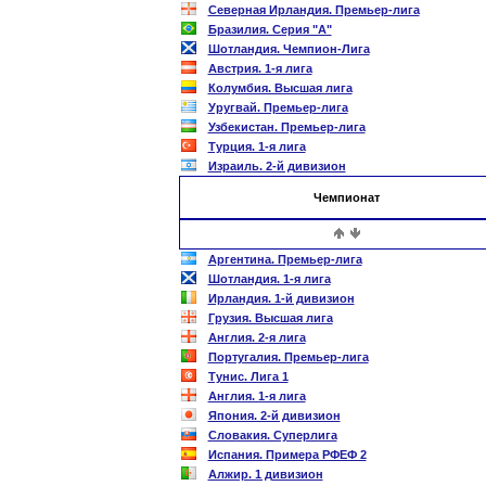
Северная Ирландия. Премьер-лига
Бразилия. Серия "А"
Шотландия. Чемпион-Лига
Австрия. 1-я лига
Колумбия. Высшая лига
Уругвай. Премьер-лига
Узбекистан. Премьер-лига
Турция. 1-я лига
Израиль. 2-й дивизион
Чемпионат
Аргентина. Премьер-лига
Шотландия. 1-я лига
Ирландия. 1-й дивизион
Грузия. Высшая лига
Англия. 2-я лига
Португалия. Премьер-лига
Тунис. Лига 1
Англия. 1-я лига
Япония. 2-й дивизион
Словакия. Суперлига
Испания. Примера РФЕФ 2
Алжир. 1 дивизион